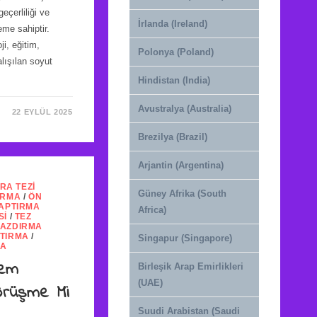
eçerliliği ve
İrlanda (Ireland)
neme sahiptir.
ji, eğitim,
Polonya (Poland)
alışılan soyut
Hindistan (India)
Avustralya (Australia)
22 EYLÜL 2025
Brezilya (Brazil)
Arjantin (Argentina)
RA TEZI
Güney Afrika (South
IRMA
/
ÖN
YAPTIRMA
Africa)
SI
/
TEZ
YAZDIRMA
PTIRMA
/
Singapur (Singapore)
MA
tem
Birleşik Arap Emirlikleri
(UAE)
örüşme Mi
Suudi Arabistan (Saudi