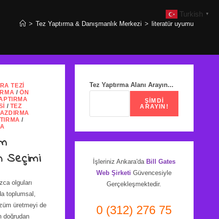
Turkish
▼
>
Tez Yaptırma & Danışmanlık Merkezi
>
literatür uyumu
Tez Yaptırma Alanı Arayın...
RA TEZI
IRMA
/
ÖN
YAPTIRMA
ŞIMDI
SI
/
TEZ
ARAYIN!
YAZDIRMA
PTIRMA
/
MA
em
m Seçimi
İşleriniz Ankara'da
Bill Gates
Web Şirketi
Güvencesiyle
zca olguları
Gerçekleşmektedir.
a toplumsal,
özüm üretmeyi de
0 (312) 276 75
n doğrudan