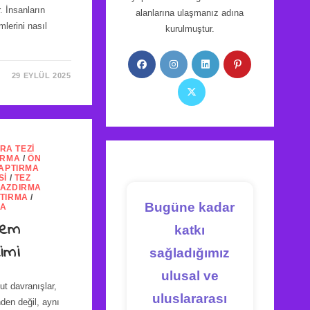
. İnsanların
alanlarına ulaşmanız adına
mlerini nasıl
kurulmuştur.
Opens
Opens
Opens
Opens
in
in
in
in
29 EYLÜL 2025
Opens
a
a
a
a
in
new
new
new
new
a
tab
tab
tab
tab
new
RA TEZI
tab
IRMA
/
ÖN
YAPTIRMA
SI
/
TEZ
YAZDIRMA
PTIRMA
/
Bugüne kadar
MA
lem
katkı
imi
sağladığımız
ulusal ve
t davranışlar,
uluslararası
nden değil, aynı