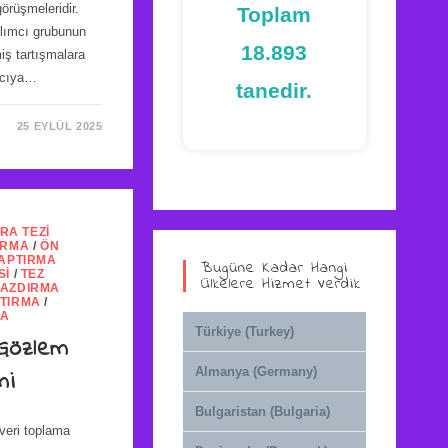
örüşmeleridir.
Toplam
ılımcı grubunun
18.893
miş tartışmalara
acıya…
tanedir.
25 EYLÜL 2025
RA TEZI
IRMA
/
ÖN
YAPTIRMA
Bugüne Kadar Hangi
SI
/
TEZ
Ülkelere Hizmet Verdik
YAZDIRMA
PTIRMA
/
MA
Türkiye (Turkey)
 Gözlem
Almanya (Germany)
mi
Bulgaristan (Bulgaria)
 veri toplama