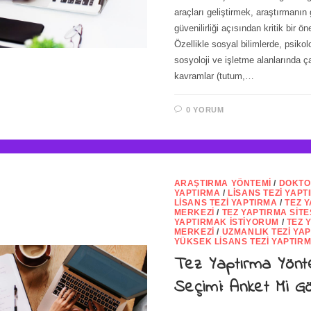
araçları geliştirmek, araştırmanın g
güvenilirliği açısından kritik bir ö
Özellikle sosyal bilimlerde, psikolo
sosyoloji ve işletme alanlarında ç
kavramlar (tutum,…
0 YORUM
ARAŞTIRMA YÖNTEMI
/
DOKTO
YAPTIRMA
/
LISANS TEZI YAPT
LISANS TEZI YAPTIRMA
/
TEZ 
MERKEZI
/
TEZ YAPTIRMA SITE
YAPTIRMAK İSTIYORUM
/
TEZ 
MERKEZI
/
UZMANLIK TEZI YA
YÜKSEK LISANS TEZI YAPTIR
Tez Yaptırma Yön
Seçimi: Anket Mi G