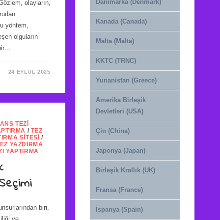
Danimarka (Denmark)
Gözlem, olayların,
ğrudan
Kanada (Canada)
Bu yöntem,
eşen olguların
Malta (Malta)
bir…
KKTC (TRNC)
24 EYLÜL 2025
Yunanistan (Greece)
Amerika Birleşik
Devletleri (USA)
SANS TEZI
APTIRMA
/
TEZ
Çin (China)
TIRMA SITESI
/
TEZ YAZDIRMA
Japonya (Japan)
ZI YAPTIRMA
k
Birleşik Krallık (UK)
Seçimi
Fransa (France)
nsurlarından biri,
İspanya (Spain)
liği ve