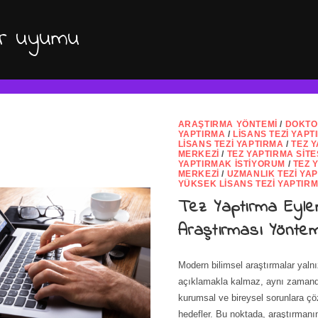
tür uyumu
ARAŞTIRMA YÖNTEMI
/
DOKTO
YAPTIRMA
/
LISANS TEZI YAPT
LISANS TEZI YAPTIRMA
/
TEZ 
MERKEZI
/
TEZ YAPTIRMA SITE
YAPTIRMAK İSTIYORUM
/
TEZ 
MERKEZI
/
UZMANLIK TEZI YA
YÜKSEK LISANS TEZI YAPTIR
Tez Yaptırma Eyl
Araştırması Yönte
Modern bilimsel araştırmalar yalnı
açıklamakla kalmaz, aynı zamand
kurumsal ve bireysel sorunlara ç
hedefler. Bu noktada, araştırmanı