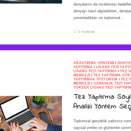
dünyalarını da incelemeyi hedefler
dünyayı nasıl algıladıkları, deneyi
yorumladıkları ve toplumsal…
0 YORUM
ARAŞTIRMA YÖNTEMI
/
DOKTO
YAPTIRMA
/
LISANS TEZI YAPT
LISANS TEZI YAPTIRMA
/
TEZ 
MERKEZI
/
TEZ YAPTIRMA SITE
YAPTIRMAK İSTIYORUM
/
TEZ 
MERKEZI
/
UZMANLIK TEZI YA
YÜKSEK LISANS TEZI YAPTIR
Tez Yaptırma Söy
Analizi Yöntem Seç
Toplumsal gerçeklik yalnızca somu
sayısal veriler ve gözlemler üzeri