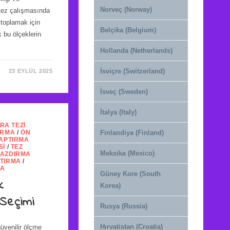
Norveç (Norway)
, tez çalışmasında
 toplamak için
Belçika (Belgium)
k bu ölçeklerin
Hollanda (Netherlands)
İsviçre (Switzerland)
23 EYLÜL 2025
İsveç (Sweden)
İtalya (Italy)
RA TEZI
IRMA
/
ÖN
Finlandiya (Finland)
YAPTIRMA
SI
/
TEZ
Meksika (Mexico)
YAZDIRMA
PTIRMA
/
MA
Güney Kore (South
k
Korea)
 Seçimi
Rusya (Russia)
Hırvatistan (Croatia)
üvenilir ölçme