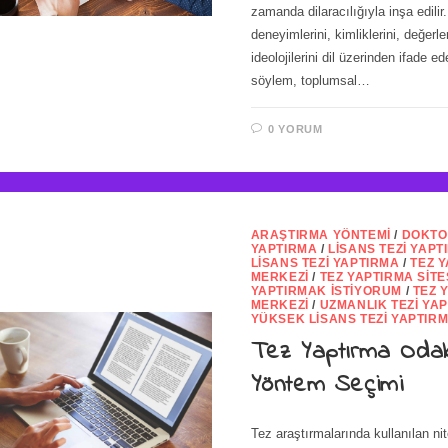
zamanda dilaracılığıyla inşa edilir.
deneyimlerini, kimliklerini, değerle
ideolojilerini dil üzerinden ifade e
söylem, toplumsal…
0 YORUM
ARAŞTIRMA YÖNTEMI
/
DOKTO
YAPTIRMA
/
LISANS TEZI YAPT
LISANS TEZI YAPTIRMA
/
TEZ 
MERKEZI
/
TEZ YAPTIRMA SITE
YAPTIRMAK İSTIYORUM
/
TEZ 
MERKEZI
/
UZMANLIK TEZI YA
YÜKSEK LISANS TEZI YAPTIR
Tez Yaptırma Oda
Yöntem Seçimi
Tez araştırmalarında kullanılan nit