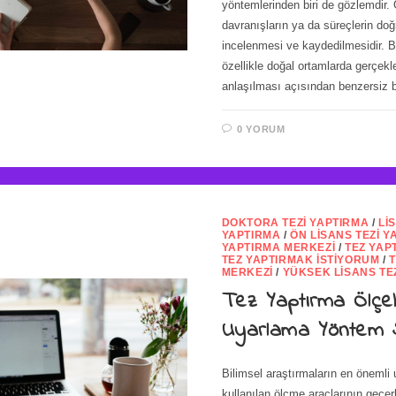
yöntemlerinden biri de gözlemdir. 
davranışların ya da süreçlerin do
incelenmesi ve kaydedilmesidir. 
özellikle doğal ortamlarda gerçekl
anlaşılması açısından benzersiz 
0 YORUM
DOKTORA TEZI YAPTIRMA
/
LI
YAPTIRMA
/
ÖN LISANS TEZI Y
YAPTIRMA MERKEZI
/
TEZ YAP
TEZ YAPTIRMAK İSTIYORUM
/
MERKEZI
/
YÜKSEK LISANS TE
Tez Yaptırma Ölçe
Uyarlama Yöntem 
Bilimsel araştırmaların en önemli u
kullanılan ölçme araçlarının geçerli