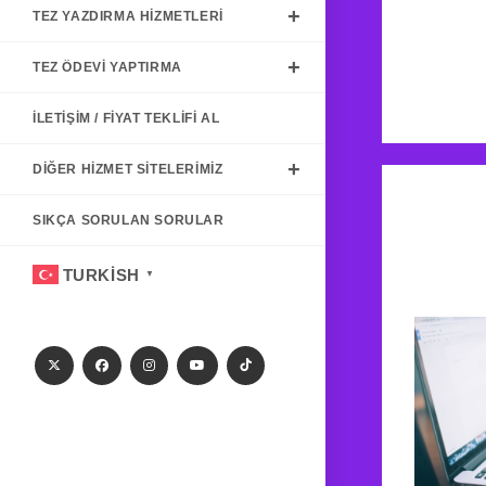
TEZ YAZDIRMA HIZMETLERI
TEZ ÖDEVI YAPTIRMA
İLETIŞIM / FIYAT TEKLIFI AL
DIĞER HIZMET SITELERIMIZ
SIKÇA SORULAN SORULAR
TURKISH
▼