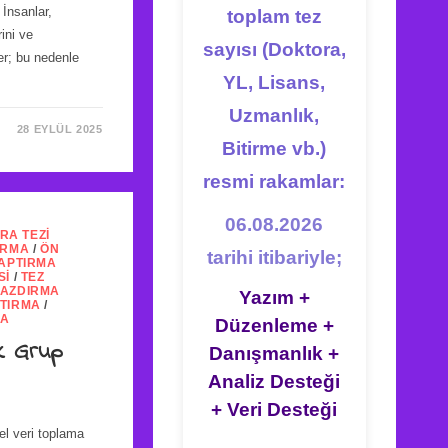
 İnsanlar,
toplam tez
rini ve
sayısı (Doktora,
der; bu nedenle
YL, Lisans,
Uzmanlık,
28 EYLÜL 2025
Bitirme vb.)
resmi rakamlar:
06.08.2026
RA TEZI
IRMA
/
ÖN
tarihi itibariyle;
YAPTIRMA
SI
/
TEZ
YAZDIRMA
Yazım +
PTIRMA
/
MA
Düzenleme +
k Grup
Danışmanlık +
Analiz Desteği
+ Veri Desteği
el veri toplama