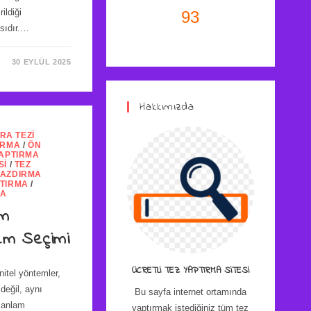
ildiği
93
sıdır.…
30 EYLÜL 2025
Hakkımızda
RA TEZI
IRMA
/
ÖN
YAPTIRMA
SI
/
TEZ
YAZDIRMA
PTIRMA
/
MA
am
em Seçimi
ÜCRETLI TEZ YAPTIRMA SITESI
nitel yöntemler,
değil, aynı
Bu sayfa internet ortamında
 anlam
yaptırmak istediğiniz tüm tez