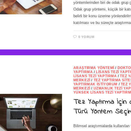
yöntemlerinden biri de odak grup g
Odak grup yöntemi, küçük bir kat
belirli bir konu üzerine yönlendiril
katılması ve bu süreçte araştırm
0 YORUM
ARAŞTIRMA YÖNTEMI
/
DOKTO
YAPTIRMA
/
LISANS TEZI YAPT
LISANS TEZI YAPTIRMA
/
TEZ 
MERKEZI
/
TEZ YAPTIRMA SITE
YAPTIRMAK İSTIYORUM
/
TEZ 
MERKEZI
/
UZMANLIK TEZI YA
YÜKSEK LISANS TEZI YAPTIR
Tez Yaptırma İçin
Türü Yöntem Seçi
Bilimsel araştırmalarda kullanılan