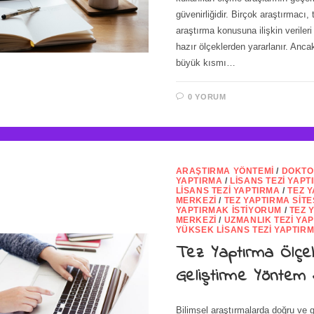
güvenirliğidir. Birçok araştırmacı
araştırma konusuna ilişkin verileri
hazır ölçeklerden yararlanır. Anca
büyük kısmı…
0 YORUM
ARAŞTIRMA YÖNTEMI
/
DOKTO
YAPTIRMA
/
LISANS TEZI YAPT
LISANS TEZI YAPTIRMA
/
TEZ 
MERKEZI
/
TEZ YAPTIRMA SITE
YAPTIRMAK İSTIYORUM
/
TEZ 
MERKEZI
/
UZMANLIK TEZI YA
YÜKSEK LISANS TEZI YAPTIR
Tez Yaptırma Ölçe
Geliştirme Yöntem
Bilimsel araştırmalarda doğru ve g