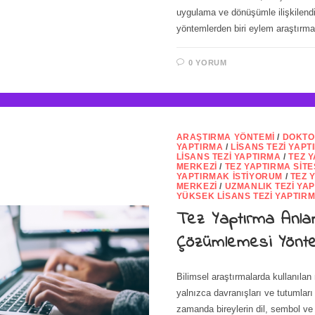
uygulama ve dönüşümle ilişkilendir
yöntemlerden biri eylem araştırma
0 YORUM
ARAŞTIRMA YÖNTEMI
/
DOKTO
YAPTIRMA
/
LISANS TEZI YAPT
LISANS TEZI YAPTIRMA
/
TEZ 
MERKEZI
/
TEZ YAPTIRMA SITE
YAPTIRMAK İSTIYORUM
/
TEZ 
MERKEZI
/
UZMANLIK TEZI YA
YÜKSEK LISANS TEZI YAPTIR
Tez Yaptırma Anl
Çözümlemesi Yönt
Bilimsel araştırmalarda kullanılan 
yalnızca davranışları ve tutumları 
zamanda bireylerin dil, sembol ve