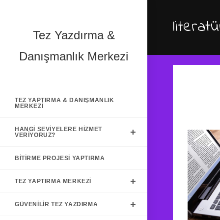
Skip
to
litera
content
Tez Yazdırma &
Danışmanlık Merkezi
TEZ YAPTIRMA & DANIŞMANLIK
MERKEZI
HANGI SEVIYELERE HIZMET
VERIYORUZ?
BITIRME PROJESI YAPTIRMA
TEZ YAPTIRMA MERKEZI
GÜVENILIR TEZ YAZDIRMA