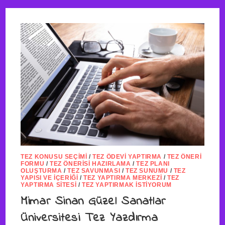
TEZ KONUSU SEÇIMI
/
TEZ ÖDEVI YAPTIRMA
/
TEZ ÖNERI
FORMU
/
TEZ ÖNERISI HAZIRLAMA
/
TEZ PLANI
OLUŞTURMA
/
TEZ SAVUNMASI
/
TEZ SUNUMU
/
TEZ
YAPISI VE İÇERIĞI
/
TEZ YAPTIRMA MERKEZI
/
TEZ
YAPTIRMA SITESI
/
TEZ YAPTIRMAK İSTIYORUM
Mimar Sinan Güzel Sanatlar
Üniversitesi Tez Yazdırma