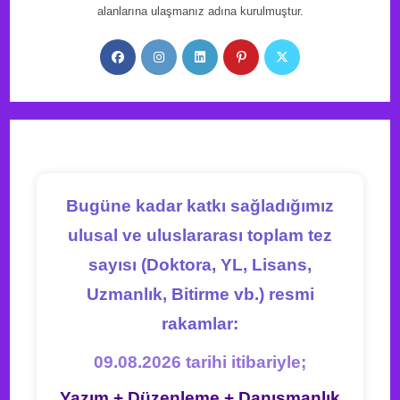
alanlarına ulaşmanız adına kurulmuştur.
Opens
Opens
Opens
Opens
Opens
in
in
in
in
in
a
a
a
a
a
new
new
new
new
new
tab
tab
tab
tab
tab
Bugüne kadar katkı sağladığımız
ulusal ve uluslararası toplam tez
sayısı (Doktora, YL, Lisans,
Uzmanlık, Bitirme vb.) resmi
rakamlar:
09.08.2026 tarihi itibariyle;
Yazım + Düzenleme + Danışmanlık