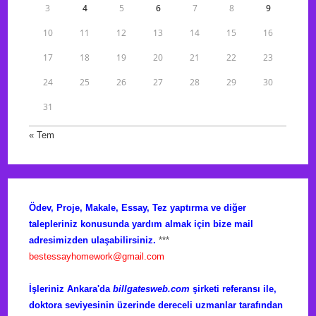
3
4
5
6
7
8
9
10
11
12
13
14
15
16
17
18
19
20
21
22
23
24
25
26
27
28
29
30
31
« Tem
Ödev, Proje, Makale, Essay, Tez yaptırma ve diğer
talepleriniz konusunda yardım almak için bize mail
adresimizden ulaşabilirsiniz.
***
bestessayhomework@gmail.com
İşleriniz Ankara'da
billgatesweb.com
şirketi referansı ile,
doktora seviyesinin üzerinde dereceli uzmanlar tarafından