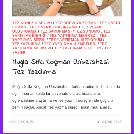
TEZ KONUSU SEÇIMI
/
TEZ ÖDEVI YAPTIRMA
/
TEZ ÖNERI
FORMU
/
TEZ ÖNERISI HAZIRLAMA
/
TEZ PLANI
OLUŞTURMA
/
TEZ SAVUNMASI
/
TEZ SUNUMU
/
TEZ
YAPISI VE İÇERIĞI
/
TEZ YAPTIRMA MERKEZI
/
TEZ
YAPTIRMA SITESI
/
TEZ YAPTIRMAK İSTIYORUM
/
TEZ YAZDIRMA
/
TEZ YAZDIRMA HIZMETLERI
/
TEZ
YAZDIRMA MERKEZI
/
TEZ YAZDIRMA SITELERI
/
TEZ
YAZIMI
Muğla Sıtkı Koçman Üniversitesi
Tez Yazdırma
Muğla Sıtkı Koçman Üniversitesi, farklı akademik disiplinlerde
eğitim sunan köklü bir üniversite olarak, lisansüstü
öğrencilerine araştırma ve tez yazımı süreçlerinde güçlü bir
zemin sağlar. Ancak tez yazma süreci, araştırma, analiz,…
0 YORUM
31 OCAK 2025