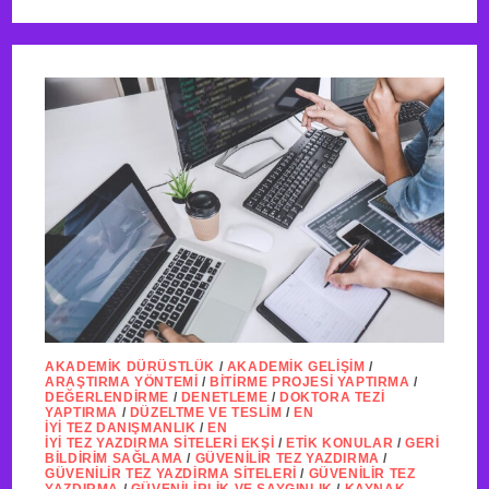
AKADEMIK DÜRÜSTLÜK
/
AKADEMIK GELIŞIM
/
ARAŞTIRMA YÖNTEMI
/
BITIRME PROJESI YAPTIRMA
/
DEĞERLENDIRME
/
DENETLEME
/
DOKTORA TEZI
YAPTIRMA
/
DÜZELTME VE TESLIM
/
EN
IYI TEZ DANIŞMANLIK
/
EN
IYI TEZ YAZDIRMA SITELERI EKŞI
/
ETIK KONULAR
/
GERI
BILDIRIM SAĞLAMA
/
GÜVENILIR TEZ YAZDIRMA
/
GÜVENILIR TEZ YAZDIRMA SITELERI
/
GÜVENILIR TEZ