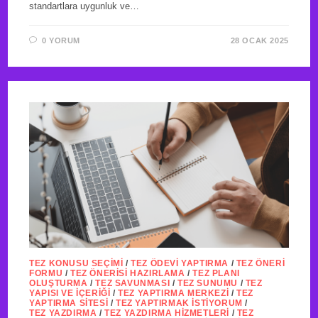
standartlara uygunluk ve…
0 YORUM
28 OCAK 2025
TEZ KONUSU SEÇIMI
/
TEZ ÖDEVI YAPTIRMA
/
TEZ ÖNERI
FORMU
/
TEZ ÖNERISI HAZIRLAMA
/
TEZ PLANI
OLUŞTURMA
/
TEZ SAVUNMASI
/
TEZ SUNUMU
/
TEZ
YAPISI VE İÇERIĞI
/
TEZ YAPTIRMA MERKEZI
/
TEZ
YAPTIRMA SITESI
/
TEZ YAPTIRMAK İSTIYORUM
/
TEZ YAZDIRMA
/
TEZ YAZDIRMA HIZMETLERI
/
TEZ