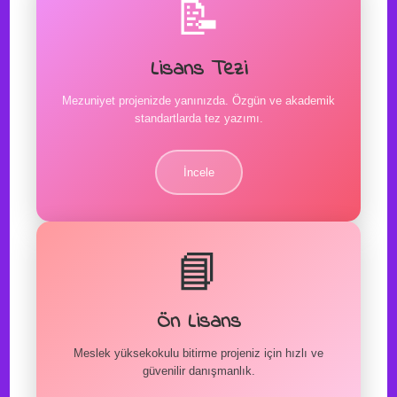
📝
Lisans Tezi
Mezuniyet projenizde yanınızda. Özgün ve akademik
standartlarda tez yazımı.
İncele
📘
Ön Lisans
Meslek yüksekokulu bitirme projeniz için hızlı ve
güvenilir danışmanlık.