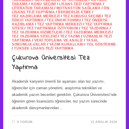
YAZDIRMA
/
GÜVENILIRLIK VE SAYGINLIK
/
KAYNAK
TARAMA
/
KONU SEÇIMI
/
LISANS TEZI YAPTIRMA
/
LITERATÜR TARAMASI
/
MOTIVASYON SAĞLAMA
/
ÖN
LISANS TEZI YAPTIRMA
/
REHBERLIK ETME
/
TEZ HAZIRLAMA MERKEZI
/
TEZ KONUSU SEÇIMI
/
TEZ
ÖDEVI YAPTIRMA
/
TEZ ÖNERI FORMU
/
TEZ ÖNERISI
HAZIRLAMA
/
TEZ YAPTIRMA MERKEZI
/
TEZ YAPTIRMA
SITESI
/
TEZ YAPTIRMAK İSTIYORUM
/
TEZ YAZDIRMA
/
TEZ YAZDIRMA HIZMETLERI
/
TEZ YAZDIRMA MERKEZI
/
TEZ YAZDIRMA SITELERI
/
TEZ YAZIMI
/
UZMANLIK TEZI
YAPTIRMA
/
VERI TOPLAMA VE ANALIZ
/
YASAL
SORUMLULUKLAR
/
YAZIM KURALLARI
/
YOL GÖSTERME
/
YÜKSEK LISANS TEZI YAPTIRMA
Çukurova Üniversitesi Tez
Yaptırma
Akademik kariyerin önemli bir aşaması olan tez yazımı,
öğrenciler için zaman yönetimi, araştırma teknikleri ve
akademik yazım becerileri gerektirir. Çukurova Üniversitesi’nde
öğrenim gören lisansüstü öğrenciler, tez yazım sürecinde
akademik danışmanlarından…
0 YORUM
11 ARALIK 2024