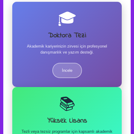
🎓
Doktora Tezi
Akademik kariyerinizin zirvesi için profesyonel
danışmanlık ve yazım desteği.
İncele
📚
Yüksek Lisans
Tezli veya tezsiz programlar için kapsamlı akademik