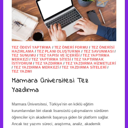
TEZ ÖDEVI YAPTIRMA
/
TEZ ÖNERI FORMU
/
TEZ ÖNERISI
HAZIRLAMA
/
TEZ PLANI OLUŞTURMA
/
TEZ SAVUNMASI
/
TEZ SUNUMU
/
TEZ YAPISI VE İÇERIĞI
/
TEZ YAPTIRMA
MERKEZI
/
TEZ YAPTIRMA SITESI
/
TEZ YAPTIRMAK
İSTIYORUM
/
TEZ YAZDIRMA
/
TEZ YAZDIRMA HIZMETLERI
/
TEZ YAZDIRMA MERKEZI
/
TEZ YAZDIRMA SITELERI
/
TEZ YAZIMI
Marmara Üniversitesi Tez
Yazdırma
Marmara Üniversitesi, Türkiye’nin en köklü eğitim
kurumlarından biri olarak lisansüstü çalışmalarını sürdüren
öğrenciler için akademik başarıya giden bir platform sağlar.
Ancak tez yazımı süreci, araştırma, analiz, akademik