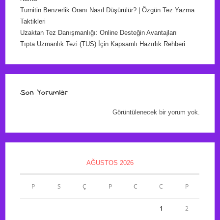
Turnitin Benzerlik Oranı Nasıl Düşürülür? | Özgün Tez Yazma
Taktikleri
Uzaktan Tez Danışmanlığı: Online Desteğin Avantajları
Tıpta Uzmanlık Tezi (TUS) İçin Kapsamlı Hazırlık Rehberi
Son Yorumlar
Görüntülenecek bir yorum yok.
AĞUSTOS 2026
P
S
Ç
P
C
C
P
1
2