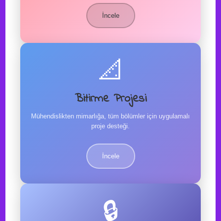
İncele
📐
Bitirme Projesi
Mühendislikten mimarlığa, tüm bölümler için uygulamalı
proje desteği.
İncele
🔒