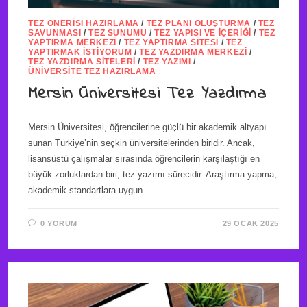
TEZ ÖNERISI HAZIRLAMA
/
TEZ PLANI OLUŞTURMA
/
TEZ
SAVUNMASI
/
TEZ SUNUMU
/
TEZ YAPISI VE İÇERIĞI
/
TEZ
YAPTIRMA MERKEZI
/
TEZ YAPTIRMA SITESI
/
TEZ
YAPTIRMAK İSTIYORUM
/
TEZ YAZDIRMA MERKEZI
/
TEZ YAZDIRMA SITELERI
/
TEZ YAZIMI
/
ÜNIVERSITE TEZ HAZIRLAMA
Mersin Üniversitesi Tez Yazdırma
Mersin Üniversitesi, öğrencilerine güçlü bir akademik altyapı
sunan Türkiye’nin seçkin üniversitelerinden biridir. Ancak,
lisansüstü çalışmalar sırasında öğrencilerin karşılaştığı en
büyük zorluklardan biri, tez yazımı sürecidir. Araştırma yapma,
akademik standartlara uygun…
0 YORUM
29 OCAK 2025